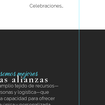
Celebraciones…
somos mejores
as alianzas
mplio tejido de recursos—
sonas y logística—que
a capacidad para ofrecer
 única y personalizada.