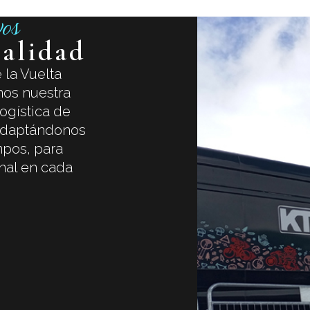
vos
ialidad
 la Vuelta
mos nuestra
ogística de
adaptándonos
mpos, para
nal en cada