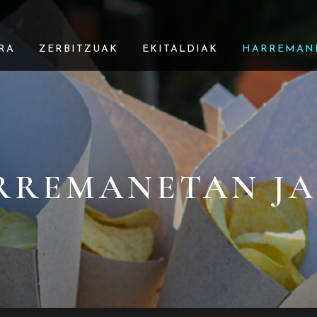
RA
ZERBITZUAK
EKITALDIAK
HARREMAN
RREMANETAN JA