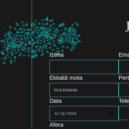
Izena
Ema
Ekitaldi mota
Per
Data
Tel
Afera