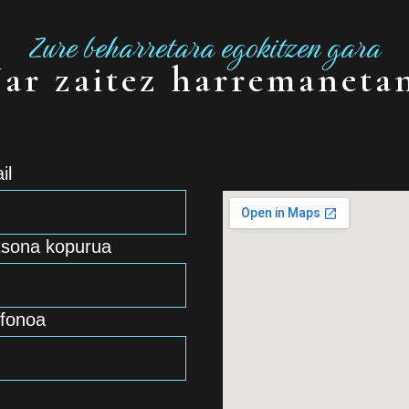
Zure beharretara egokitzen gara
Jar zaitez harremaneta
il
tsona kopurua
efonoa