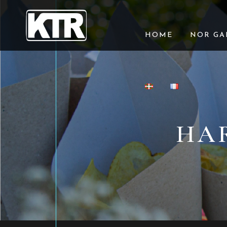
HOME
NOR GA
HA